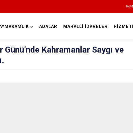
e-De
AYMAKAMLIK
ADALAR
MAHALLİ İDARELER
HİZMET
İstanbul
er Günü’nde Kahramanlar Saygı ve
ı.
Adalar
Avcılar
Bağcılar
Bahçelievler
Bakırköy
Bayrampaşa
Beşiktaş