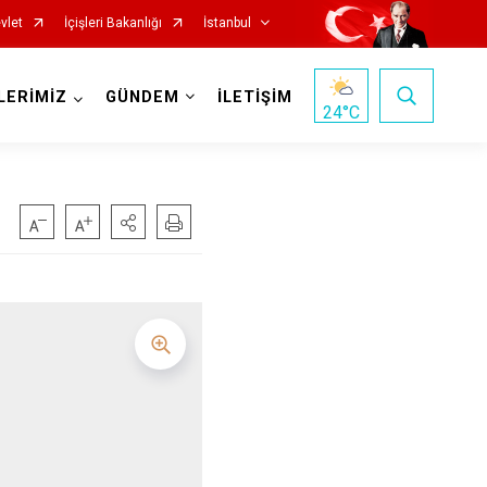
vlet
İçişleri Bakanlığı
İstanbul
LERİMİZ
GÜNDEM
İLETİŞİM
24
°C
Fatih
Sultanbeyli
Gaziosmanpaşa
Tuzla
Güngören
Ümraniye
Kadıköy
Üsküdar
Kağıthane
Zeytinburnu
Kartal
Arnavutköy
Küçükçekmece
Ataşehir