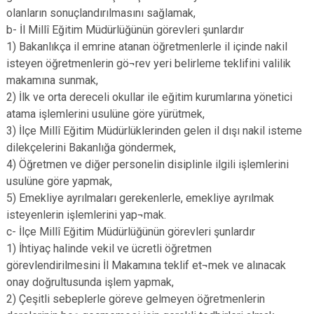
olanların sonuçlandırılmasını sağlamak,
b- İl Millî Eğitim Müdürlüğünün görevleri şunlardır
1) Bakanlıkça il emrine atanan öğretmenlerle il içinde nakil
isteyen öğretmenlerin gö¬rev yeri belirleme teklifini valilik
makamına sunmak,
2) İlk ve orta dereceli okullar ile eğitim kurumlarına yönetici
atama işlemlerini usulüne göre yürütmek,
3) İlçe Millî Eğitim Müdürlüklerinden gelen il dışı nakil isteme
dilekçelerini Bakanlığa göndermek,
4) Öğretmen ve diğer personelin disiplinle ilgili işlemlerini
usulüne göre yapmak,
5) Emekliye ayrılmaları gerekenlerle, emekliye ayrılmak
isteyenlerin işlemlerini yap¬mak.
c- İlçe Millî Eğitim Müdürlüğünün görevleri şunlardır
1) İhtiyaç halinde vekil ve ücretli öğretmen
görevlendirilmesini İl Makamına teklif et¬mek ve alınacak
onay doğrultusunda işlem yapmak,
2) Çeşitli sebeplerle göreve gelmeyen öğretmenlerin