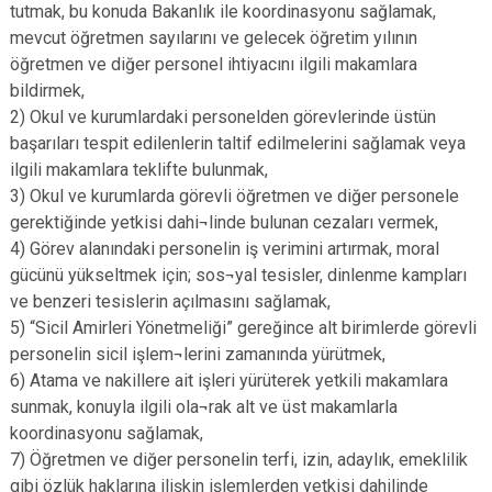
tutmak, bu konuda Bakanlık ile koordinasyonu sağlamak,
mevcut öğretmen sayılarını ve gelecek öğretim yılının
öğretmen ve diğer personel ihtiyacını ilgili makamlara
bildirmek,
2) Okul ve kurumlardaki personelden görevlerinde üstün
başarıları tespit edilenlerin taltif edilmelerini sağlamak veya
ilgili makamlara teklifte bulunmak,
3) Okul ve kurumlarda görevli öğretmen ve diğer personele
gerektiğinde yetkisi dahi¬linde bulunan cezaları vermek,
4) Görev alanındaki personelin iş verimini artırmak, moral
gücünü yükseltmek için; sos¬yal tesisler, dinlenme kampları
ve benzeri tesislerin açılmasını sağlamak,
5) “Sicil Amirleri Yönetmeliği” gereğince alt birimlerde görevli
personelin sicil işlem¬lerini zamanında yürütmek,
6) Atama ve nakillere ait işleri yürüterek yetkili makamlara
sunmak, konuyla ilgili ola¬rak alt ve üst makamlarla
koordinasyonu sağlamak,
7) Öğretmen ve diğer personelin terfi, izin, adaylık, emeklilik
gibi özlük haklarına ilişkin işlemlerden yetkisi dahilinde