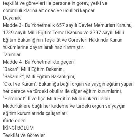
teşkilât ve görevleri ile personelin görev, yetki ve
Çatalca
Şile
Esenyurt
sorumluluklarına ait esas ve usulleri kapsar.
Esenler
Silivri
Sancaktepe
Dayanak
Eyüpsultan
Şişli
Sultangazi
Madde 3- Bu Yönetmelik 657 sayılı Devlet Memurları Kanunu,
1739 sayılı Millî Eğitim Temel Kanunu ve 3797 sayılı Millî
Eğitim Bakanlığının Teşkilât ve Görevleri Hakkında Kanun
hükümlerine dayanılarak hazırlanmıştır.
Tanımlar
Madde 4- Bu Yönetmelikte geçen;
“Bakan”, Millî Eğitim Bakanını,
“Bakanlık”, Millî Eğitim Bakanlığını,
“Okul ve Kurum”, Bakanlığa bağlı örgün ve yaygın eğitim yapan
her derece ve türdeki okullar ile diğer eğitim kurumlarını,
“Personel”, İl ve İlçe Millî Eğitim Müdürlükeri ile bu
Müdürlüklere bağlı her kademe ve türdeki örgün ve yaygın
eğitim kurumlarında çalışanları,
ifade eder.
İKİNCİ BÖLÜM
Teşkilât ve Görevler