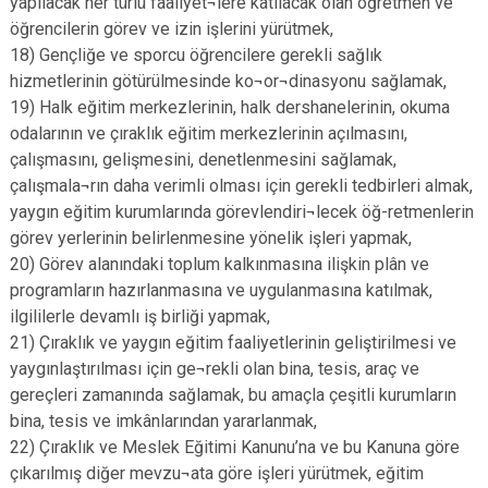
yapılacak her türlü faaliyet¬lere katılacak olan öğretmen ve
öğrencilerin görev ve izin işlerini yürütmek,
18) Gençliğe ve sporcu öğrencilere gerekli sağlık
hizmetlerinin götürülmesinde ko¬or¬dinasyonu sağlamak,
19) Halk eğitim merkezlerinin, halk dershanelerinin, okuma
odalarının ve çıraklık eğitim merkezlerinin açılmasını,
çalışmasını, gelişmesini, denetlenmesini sağlamak,
çalışmala¬rın daha verimli olması için gerekli tedbirleri almak,
yaygın eğitim kurumlarında görevlendiri¬lecek öğ-retmenlerin
görev yerlerinin belirlenmesine yönelik işleri yapmak,
20) Görev alanındaki toplum kalkınmasına ilişkin plân ve
programların hazırlanmasına ve uygulanmasına katılmak,
ilgililerle devamlı iş birliği yapmak,
21) Çıraklık ve yaygın eğitim faaliyetlerinin geliştirilmesi ve
yaygınlaştırılması için ge¬rekli olan bina, tesis, araç ve
gereçleri zamanında sağlamak, bu amaçla çeşitli kurumların
bina, tesis ve imkânlarından yararlanmak,
22) Çıraklık ve Meslek Eğitimi Kanunu’na ve bu Kanuna göre
çıkarılmış diğer mevzu¬ata göre işleri yürütmek, eğitim