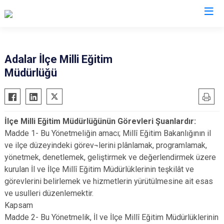
İstanbul
Adalar İlçe Milli Eğitim
Müdürlüğü
Adalar
Fatih
Sultanbeyli
Avcılar
Gaziosmanpaşa
Tuzla
Bağcılar
Güngören
Ümraniye
İlçe Milli Eğitim Müdürlüğünün Görevleri Şuanlardır:
Bahçelievler
Kadıköy
Üsküdar
Madde 1- Bu Yönetmeliğin amacı; Millî Eğitim Bakanlığının il
Bakırköy
Kağıthane
Zeytinburnu
ve ilçe düzeyindeki görev¬lerini plânlamak, programlamak,
Bayrampaşa
Kartal
Arnavutköy
yönetmek, denetlemek, geliştirmek ve değerlendirmek üzere
kurulan İl ve İlçe Millî Eğitim Müdürlüklerinin teşkilât ve
Beşiktaş
Küçükçekmece
Ataşehir
görevlerini belirlemek ve hizmetlerin yürütülmesine ait esas
Beykoz
Maltepe
Başakşehir
ve usulleri düzenlemektir.
Beyoğlu
Pendik
Beylikdüzü
Kapsam
Madde 2- Bu Yönetmelik, İl ve İlçe Millî Eğitim Müdürlüklerinin
Büyükçekmece
Sarıyer
Çekmeköy