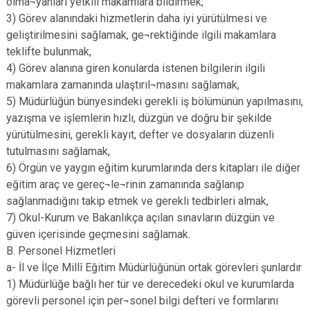
olma¬yanları yetkili makamlara bildirmek,
3) Görev alanındaki hizmetlerin daha iyi yürütülmesi ve
geliştirilmesini sağlamak, ge¬rektiğinde ilgili makamlara
teklifte bulunmak,
4) Görev alanına giren konularda istenen bilgilerin ilgili
makamlara zamanında ulaştırıl¬masını sağlamak,
5) Müdürlüğün bünyesindeki gerekli iş bölümünün yapılmasını,
yazışma ve işlemlerin hızlı, düzgün ve doğru bir şekilde
yürütülmesini, gerekli kayıt, defter ve dosyaların düzenli
tutulmasını sağlamak,
6) Örgün ve yaygın eğitim kurumlarında ders kitapları ile diğer
eğitim araç ve gereç¬le¬rinin zamanında sağlanıp
sağlanmadığını takip etmek ve gerekli tedbirleri almak,
7) Okul-Kurum ve Bakanlıkça açılan sınavların düzgün ve
güven içerisinde geçmesini sağlamak.
B. Personel Hizmetleri
a- İl ve İlçe Millî Eğitim Müdürlüğünün ortak görevleri şunlardır
1) Müdürlüğe bağlı her tür ve derecedeki okul ve kurumlarda
görevli personel için per¬sonel bilgi defteri ve formlarını