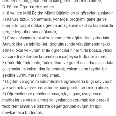
derslerinin boş geçmemesi için gerekli tedbirleri almak,
C. Eğitim-Öğretim Hizmetleri
a- İl ve İlçe Millî Eğitim Müdürlüğünün ortak görevleri şunlardır
1) Kanun, tüzük, yönetmelik, yönerge, program, genelge ve
emirlerle tespit edilen eği¬tim amaçlarının okul ve kurumlarda
gerçekleştirilmesini sağlamak,
2) Görev alanındaki okul ve kurumlarda eğitim faaliyetlerinin
Atatürk ilke ve inkılâp¬ları doğrultusunda yürütülmesini takip
etmek, okul ve kurumlar ile öğrencilerin her türlü bölücü, yıkıcı
ve zararlı etkilerden korunmasını sağlayıcı tedbirler almak,
3) Türk dili, Türk tarihi, Türk kültürü ve güzel sanatlar alanındaki
çalışmalar ile yakın¬dan ilgilenerek, çalışmaların faydalı bir
şekilde yürütülmesini sağlamak,
4) Eğitim ve öğretim kurumlarında öğrencilerin bilgi seviyesini
yükseltmek ve ve¬rimi artırmak için gerekli tedbirleri almak,
5) Öğrencileri ve gençleri kumar, içki, sigara, uyuşturucu
maddeler ve yasaklanmış ya¬yınlardan korumak için gerekli
tedbirleri almak ve dikkate değer görülen durumları ilgili
ma¬kamlara bildirmek,