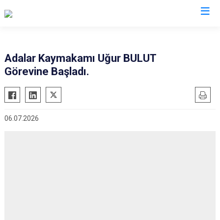
İstanbul
Adalar Kaymakamı Uğur BULUT
Görevine Başladı.
Adalar
Fatih
Sultanbeyli
Avcılar
Gaziosmanpaşa
Tuzla
Bağcılar
Güngören
Ümraniye
06.07.2026
Bahçelievler
Kadıköy
Üsküdar
Bakırköy
Kağıthane
Zeytinburnu
Bayrampaşa
Kartal
Arnavutköy
Beşiktaş
Küçükçekmece
Ataşehir
Beykoz
Maltepe
Başakşehir
Beyoğlu
Pendik
Beylikdüzü
Büyükçekmece
Sarıyer
Çekmeköy