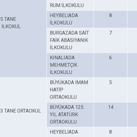
RUM İLKOKULU
Çatalca
Şile
Esenyurt
Esenler
Silivri
HEYBELİADA
Sancaktepe
8
5 TANE
İLKOKULU
Eyüpsultan
Şişli
Sultangazi
İLKOKUL
BURGAZADA SAİT
7
FAİK ABASIYANIK
İLKOKULU
KINALIADA
6
MEHMETÇİK
İLKOKULU
BÜYÜKADA İMAM
5
HATİP
ORTAOKULU
BÜYÜKADA 125.
14
3 TANE ORTAOKUL
YIL ATATÜRK
ORTAOKULU
HEYBELİADA
8