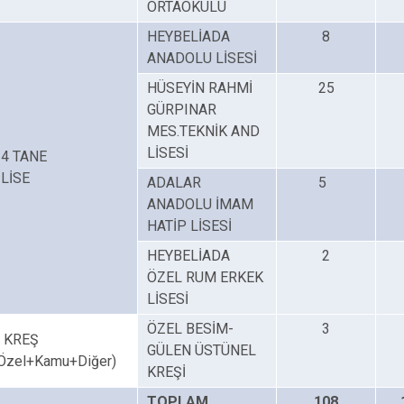
ORTAOKULU
HEYBELİADA
8
ANADOLU LİSESİ
HÜSEYİN RAHMİ
25
GÜRPINAR
MES.TEKNİK AND
LİSESİ
4 TANE
LİSE
ADALAR
5
ANADOLU İMAM
HATİP LİSESİ
HEYBELİADA
2
ÖZEL RUM ERKEK
LİSESİ
ÖZEL BESİM-
3
 KREŞ
GÜLEN ÜSTÜNEL
Özel+Kamu+Diğer)
KREŞİ
TOPLAM
108