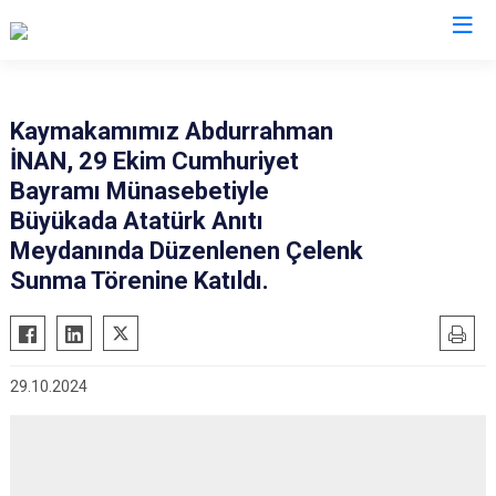
İstanbul
Kaymakamımız Abdurrahman
İNAN, 29 Ekim Cumhuriyet
Adalar
Fatih
Sultanbeyli
Bayramı Münasebetiyle
Avcılar
Gaziosmanpaşa
Tuzla
Büyükada Atatürk Anıtı
Bağcılar
Güngören
Ümraniye
Meydanında Düzenlenen Çelenk
Bahçelievler
Sunma Törenine Katıldı.
Kadıköy
Üsküdar
Bakırköy
Kağıthane
Zeytinburnu
Bayrampaşa
Kartal
Arnavutköy
Beşiktaş
Küçükçekmece
Ataşehir
29.10.2024
Beykoz
Maltepe
Başakşehir
Beyoğlu
Pendik
Beylikdüzü
Büyükçekmece
Sarıyer
Çekmeköy